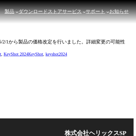
製品
ダウンロード
ストア
サービス
サポート
お知らせ
25/2/1から製品の価格改定を行いました。詳細変更の可能性
t
, 
KeyShot 2024
KeyShot
, 
keyshot2024
株式会社ヘリックスSP