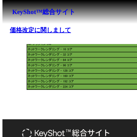
内
KeyShot™総合サイト
容
を
ス
価格改定に関しまして
キ
ッ
プ